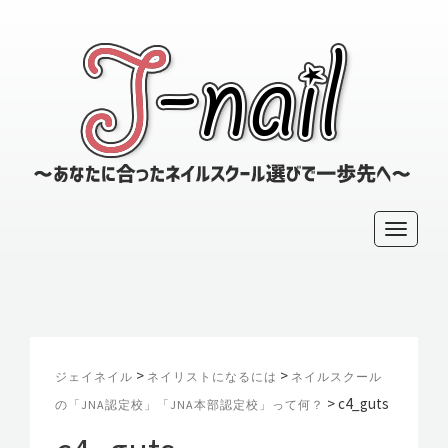
～
あ
な
た
に
T
合
っ
o
た
g
ネ
g
イ
l
ル
ス
e
>
>
ジェイネイル
ネイリストになるには
ネイルスクール
ク
n
>
c4_guts
の「JNA認定校」「JNA本部認定校」って何？
ー
a
ル