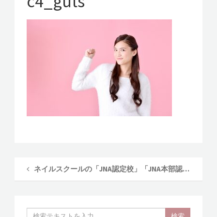
c4_guts
v
選
び
i
で
g
一
a
歩
先
t
へ
i
～
o
n
ネイルスクールの「JNA認定校」「JNA本部認定校」って何？