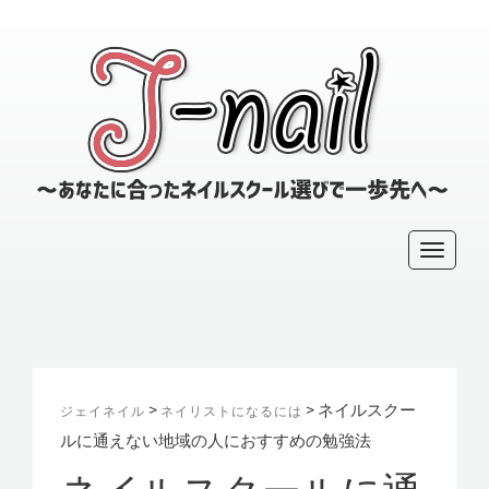
～
あ
な
た
に
T
合
っ
o
た
g
ネ
g
イ
l
ル
ス
e
>
>
ネイルスクー
ジェイネイル
ネイリストになるには
ク
n
ルに通えない地域の人におすすめの勉強法
ー
a
ル