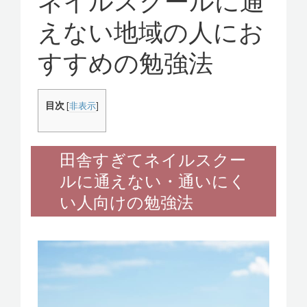
ネイルスクールに通
v
選
び
えない地域の人にお
i
で
g
一
すすめの勉強法
a
歩
先
t
へ
i
目次
[
非表示
]
～
o
n
田舎すぎてネイルスクー
ルに通えない・通いにく
い人向けの勉強法