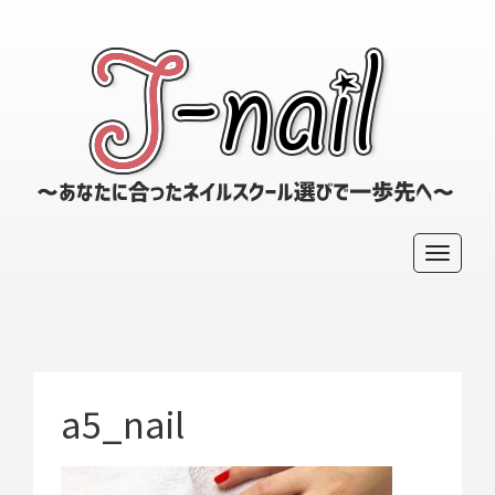
～
あ
な
た
に
T
合
っ
o
た
g
ネ
g
イ
l
ル
ス
a5_nail
e
ク
n
ー
a
ル