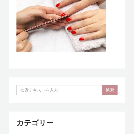
v
選
び
i
で
g
一
a
歩
先
t
へ
i
～
o
n
カテゴリー