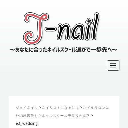
～
あ
な
た
に
T
合
っ
o
た
g
ネ
g
イ
l
ル
ス
e
>
>
ジェイネイル
ネイリストになるには
ネイルサロン以
ク
n
>
外の就職先も？ネイルスクール卒業後の進路
ー
a
e3_wedding
ル