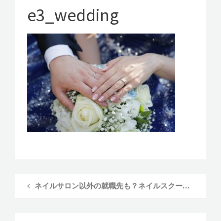
v
選
e3_wedding
び
i
で
g
一
a
歩
先
t
へ
i
～
o
n
ネイルサロン以外の就職先も？ネイルスクール卒業後の進路